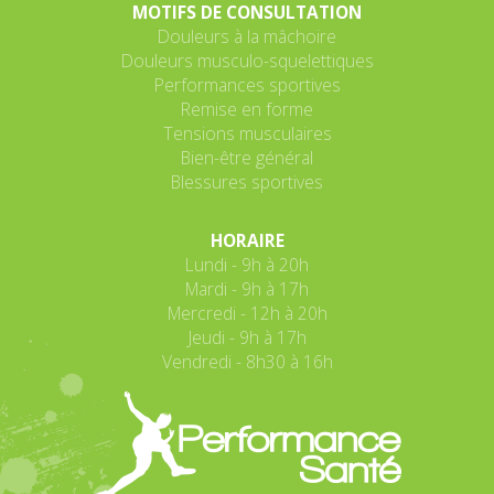
MOTIFS DE CONSULTATION
Douleurs à la mâchoire
Douleurs musculo-squelettiques
Performances sportives
Remise en forme
Tensions musculaires
Bien-être général
Blessures sportives
HORAIRE
Lundi - 9h à 20h
Mardi - 9h à 17h
Mercredi - 12h à 20h
Jeudi - 9h à 17h
Vendredi - 8h30 à 16h