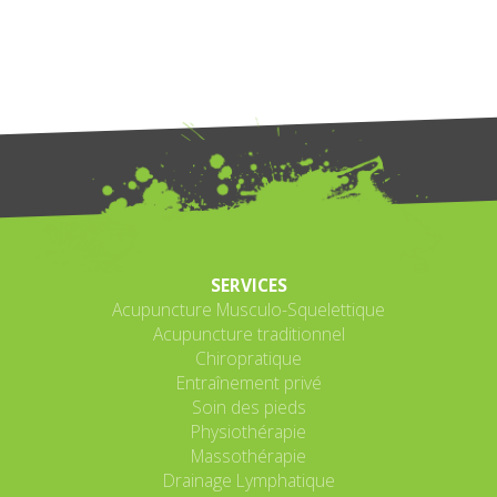
SERVICES
Acupuncture Musculo-Squelettique
Acupuncture traditionnel
Chiropratique
Entraînement privé
Soin des pieds
Physiothérapie
Massothérapie
Drainage Lymphatique