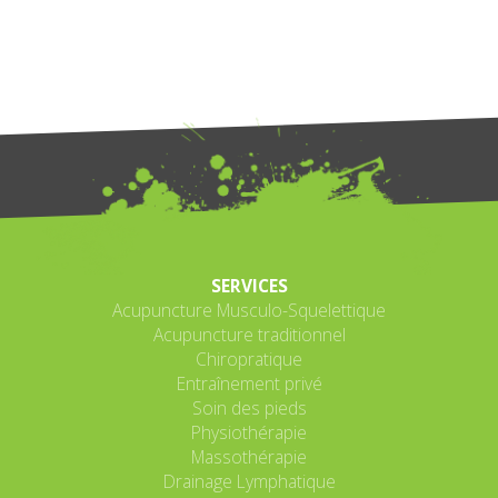
SERVICES
Acupuncture Musculo-Squelettique
Acupuncture traditionnel
Chiropratique
Entraînement privé
Soin des pieds
Physiothérapie
Massothérapie
Drainage Lymphatique