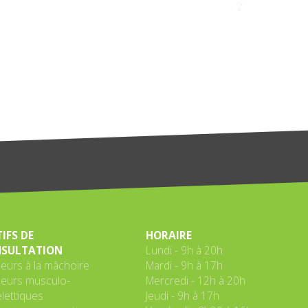
IFS DE
HORAIRE
SULTATION
Lundi - 9h à 20h
eurs à la mâchoire
Mardi - 9h à 17h
eurs musculo-
Mercredi - 12h à 20h
lettiques
Jeudi - 9h à 17h