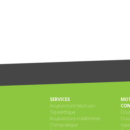
SERVICES
MOT
Acupuncture Musculo-
CON
Squelettique
Doul
Acupuncture traditionnel
Doul
Chiropratique
sque