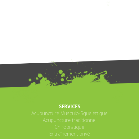
SERVICES
Acupuncture Musculo-Squelettique
Acupuncture traditionnel
Chiropratique
Entraînement privé