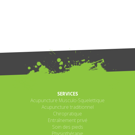
SERVICES
Acupuncture Musculo-Squelettique
Acupuncture traditionnel
Chiropratique
Entraînement privé
Soin des pieds
Physiothérapie