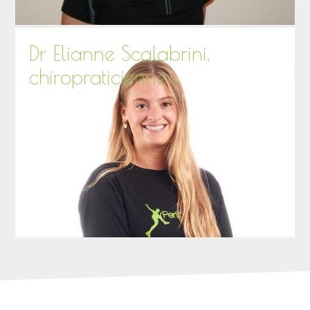
Dr Elianne Scalabrini,
chiropraticienne