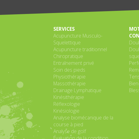
SERVICES
MOT
Acupuncture Musculo-
CON
Squelettique
Doul
Acupuncture traditionnel
Doul
Chiropratique
sque
Entraînement privé
Perf
Soin des pieds
Remi
Physiothérapie
Tens
Massothérapie
Bien
Drainage Lymphatique
Bles
Kinésithérapie
Réflexologie
Kinésiologie
Analyse biomécanique de la
course à pied
Analyse de golf
Évaluation de la condition