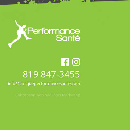
819 847-3455
info@cliniqueperformancesante.com
Conception web par Lotus Marketing