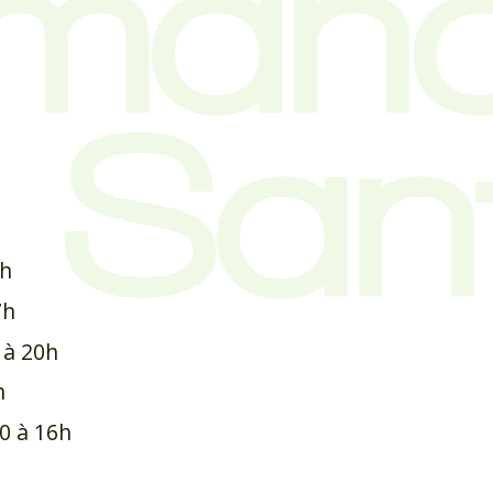
0h
7h
 à 20h
h
0 à 16h