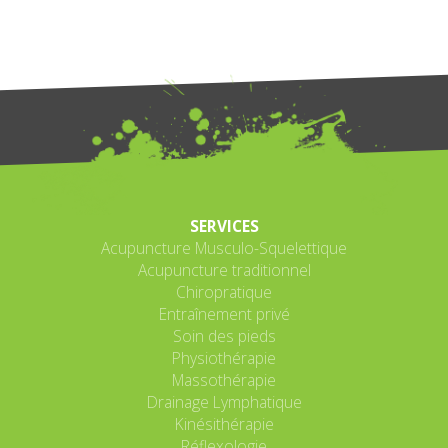
SERVICES
Acupuncture Musculo-Squelettique
Acupuncture traditionnel
Chiropratique
Entraînement privé
Soin des pieds
Physiothérapie
Massothérapie
Drainage Lymphatique
Kinésithérapie
Réflexologie