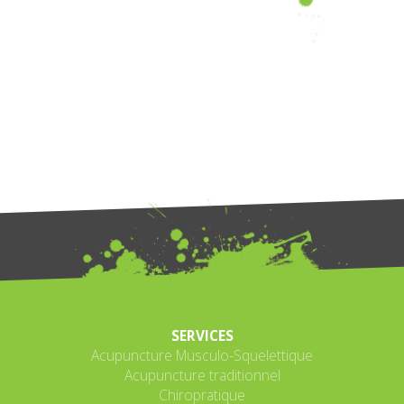
SERVICES
Acupuncture Musculo-Squelettique
Acupuncture traditionnel
Chiropratique