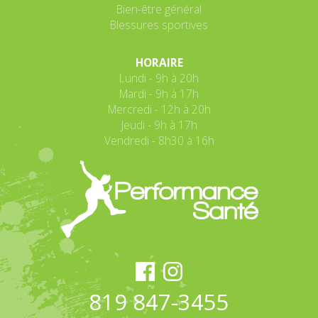
Bien-être général
Blessures sportives
HORAIRE
Lundi - 9h à 20h
Mardi - 9h à 17h
Mercredi - 12h à 20h
Jeudi - 9h à 17h
Vendredi - 8h30 à 16h
819 847-3455