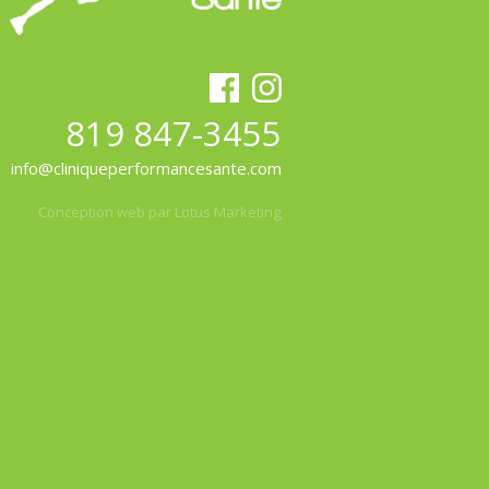
819 847-3455
info@cliniqueperformancesante.com
Conception web par Lotus Marketing