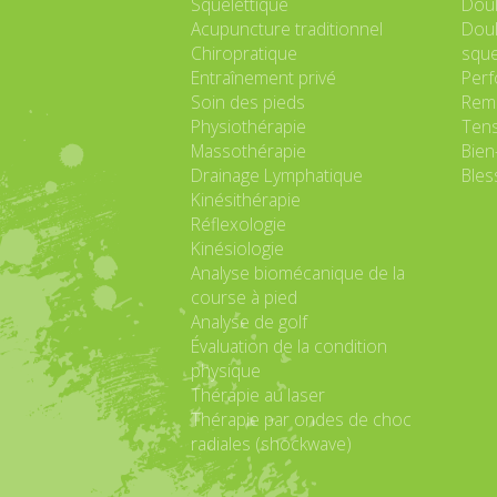
Squelettique
Doul
Acupuncture traditionnel
Doul
Chiropratique
sque
Entraînement privé
Perf
Soin des pieds
Remi
Physiothérapie
Tens
Massothérapie
Bien
Drainage Lymphatique
Bles
Kinésithérapie
Réflexologie
Kinésiologie
Analyse biomécanique de la
course à pied
Analyse de golf
Évaluation de la condition
physique
Thérapie au laser
Thérapie par ondes de choc
radiales (shockwave)