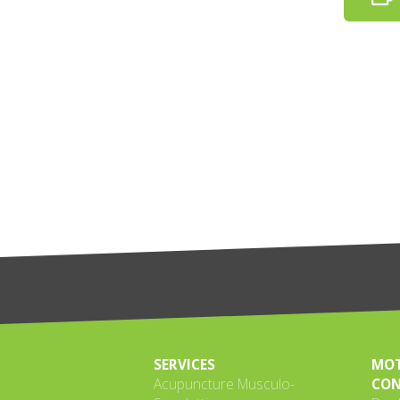
SERVICES
MOT
Acupuncture Musculo-
CON