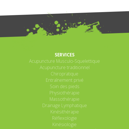
SERVICES
Acupuncture Musculo-Squelettique
Acupuncture traditionnel
Chiropratique
Entraînement privé
Soin des pieds
Physiothérapie
Massothérapie
Drainage Lymphatique
Kinésithérapie
Réflexologie
Kinésiologie