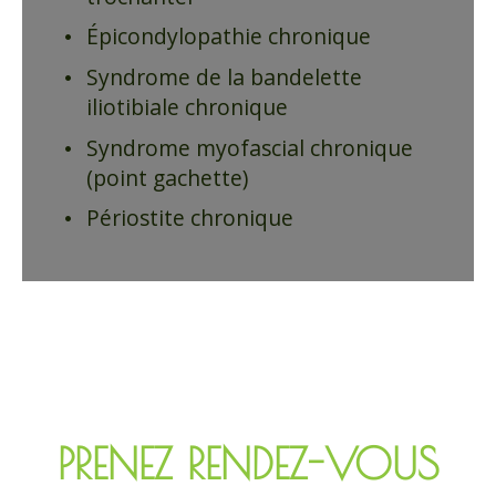
Épicondylopathie chronique
Syndrome de la bandelette
iliotibiale chronique
Syndrome myofascial chronique
(point gachette)
Périostite chronique
PRENEZ RENDEZ-VOUS