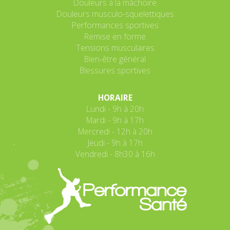
Douleurs à la mâchoire
Douleurs musculo-squelettiques
Performances sportives
Remise en forme
Tensions musculaires
Bien-être général
Blessures sportives
HORAIRE
Lundi - 9h à 20h
Mardi - 9h à 17h
Mercredi - 12h à 20h
Jeudi - 9h à 17h
Vendredi - 8h30 à 16h