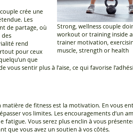
 couple crée une
étendue. Les
Strong, wellness couple doin
t de partage, où
workout or training inside 
t des
trainer motivation, exercisi
alité rend
muscle, strength or health
urtout pour ceux
 quelqu’un que
vous sentir plus à l’aise, ce qui favorise l’adhés
en matière de fitness est la motivation. En vous e
passer vos limites. Les encouragements d’un ami
 fatigue. Vous serez plus enclin à vous présente
t que vous avez un soutien à vos côtés.