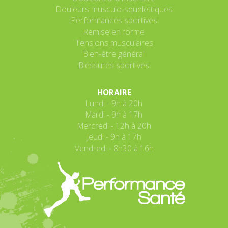
Douleurs musculo-squelettiques
Performances sportives
Remise en forme
Tensions musculaires
Bien-être général
Blessures sportives
HORAIRE
Lundi - 9h à 20h
Mardi - 9h à 17h
Mercredi - 12h à 20h
Jeudi - 9h à 17h
Vendredi - 8h30 à 16h