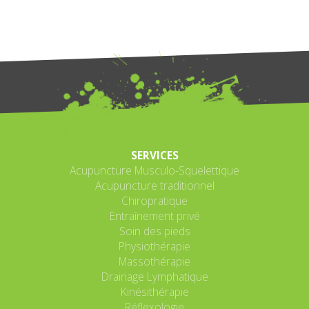
SERVICES
Acupuncture Musculo-Squelettique
Acupuncture traditionnel
Chiropratique
Entraînement privé
Soin des pieds
Physiothérapie
Massothérapie
Drainage Lymphatique
Kinésithérapie
Réflexologie