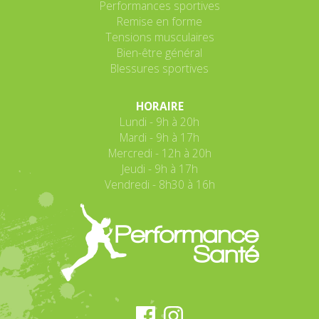
Performances sportives
Remise en forme
Tensions musculaires
Bien-être général
Blessures sportives
HORAIRE
Lundi - 9h à 20h
Mardi - 9h à 17h
Mercredi - 12h à 20h
Jeudi - 9h à 17h
Vendredi - 8h30 à 16h