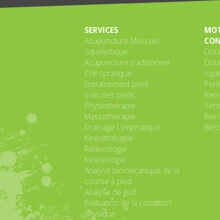
SERVICES
MOT
Acupuncture Musculo-
CON
Squelettique
Doul
Acupuncture traditionnel
Doul
Chiropratique
sque
Entraînement privé
Perf
Soin des pieds
Remi
Physiothérapie
Tens
Massothérapie
Bien
Drainage Lymphatique
Bles
Kinésithérapie
Réflexologie
Kinésiologie
Analyse biomécanique de la
course à pied
Analyse de golf
Évaluation de la condition
physique