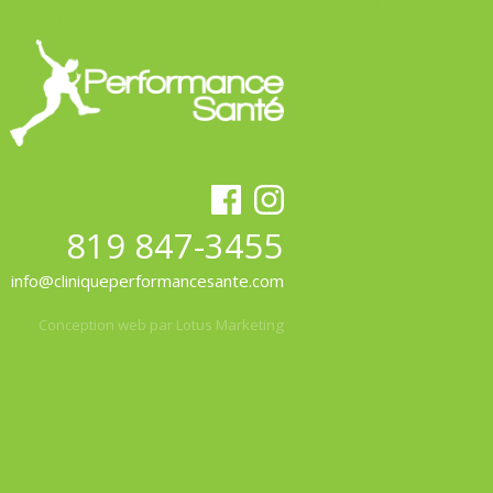
819 847-3455
info@cliniqueperformancesante.com
Conception web par Lotus Marketing