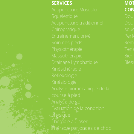
SERVICES
MOT
Acupuncture Musculo-
CON
Squelettique
Doul
Acupuncture traditionnel
Doul
Chiropratique
sque
Entraînement privé
Perf
Soin des pieds
Remi
Physiothérapie
Tens
Massothérapie
Bien
Drainage Lymphatique
Bles
Kinésithérapie
Réflexologie
Kinésiologie
Analyse biomécanique de la
course à pied
Analyse de golf
Évaluation de la condition
physique
Thérapie au laser
Thérapie par ondes de choc