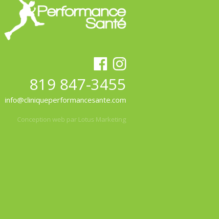
819 847-3455
info@cliniqueperformancesante.com
Conception web par Lotus Marketing