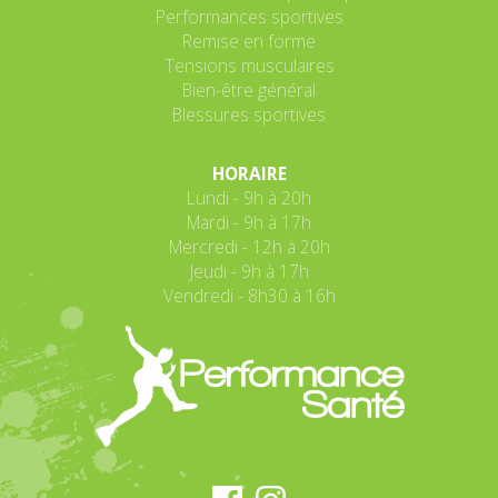
Performances sportives
Remise en forme
Tensions musculaires
Bien-être général
Blessures sportives
HORAIRE
Lundi - 9h à 20h
Mardi - 9h à 17h
Mercredi - 12h à 20h
Jeudi - 9h à 17h
Vendredi - 8h30 à 16h