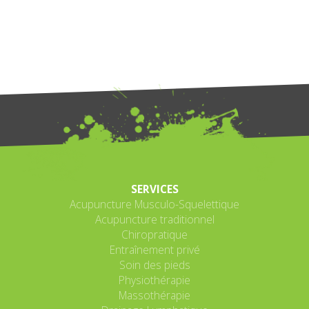
SERVICES
Acupuncture Musculo-Squelettique
Acupuncture traditionnel
Chiropratique
Entraînement privé
Soin des pieds
Physiothérapie
Massothérapie