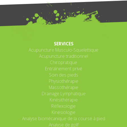
SERVICES
Acupuncture Musculo-Squelettique
Acupuncture traditionnel
Chiropratique
Entraînement privé
Soin des pieds
Physiothérapie
Massothérapie
Drainage Lymphatique
Kinésithérapie
Réflexologie
Kinésiologie
Analyse biomécanique de la course à pied
Analyse de golf